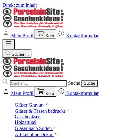
Direkt zum Inhalt
Mein Profil
Kontaktformular
Korb
Suchen...
Suche
Suche
Mein Profil
Kontaktformular
Korb
Gläser Gravur
Gläser & Tassen bedruckt
Geschenksets
Holzartikel
Gläser nach Sorten
Artikel ohne Dekor