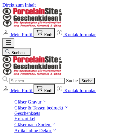
Direkt zum Inhalt
Mein Profil
Kontaktformular
Korb
Suchen...
Suche
Suche
Mein Profil
Kontaktformular
Korb
Gläser Gravur
Gläser & Tassen bedruckt
Geschenksets
Holzartikel
Gläser nach Sorten
Artikel ohne Dekor