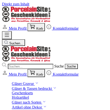
Direkt zum Inhalt
Mein Profil
Kontaktformular
Korb
Suchen...
Suche
Suche
Mein Profil
Kontaktformular
Korb
Gläser Gravur
Gläser & Tassen bedruckt
Geschenksets
Holzartikel
Gläser nach Sorten
Artikel ohne Dekor