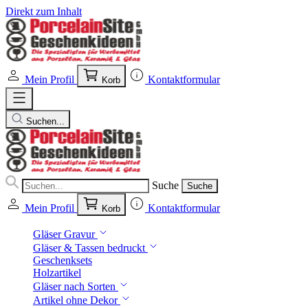
Direkt zum Inhalt
Mein Profil
Kontaktformular
Korb
Suchen...
Suche
Suche
Mein Profil
Kontaktformular
Korb
Gläser Gravur
Gläser & Tassen bedruckt
Geschenksets
Holzartikel
Gläser nach Sorten
Artikel ohne Dekor