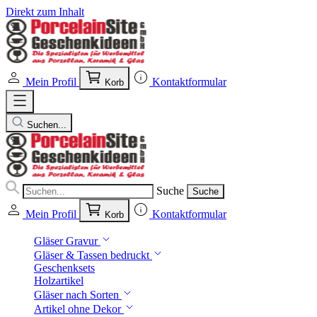
Direkt zum Inhalt
Mein Profil
Kontaktformular
Korb
Suchen...
Suche
Suche
Mein Profil
Kontaktformular
Korb
Gläser Gravur
Gläser & Tassen bedruckt
Geschenksets
Holzartikel
Gläser nach Sorten
Artikel ohne Dekor