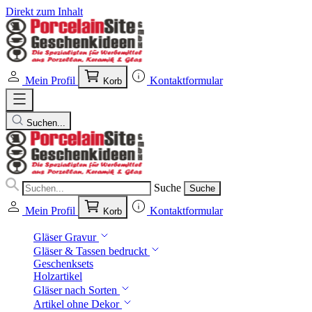
Direkt zum Inhalt
Mein Profil
Kontaktformular
Korb
Suchen...
Suche
Suche
Mein Profil
Kontaktformular
Korb
Gläser Gravur
Gläser & Tassen bedruckt
Geschenksets
Holzartikel
Gläser nach Sorten
Artikel ohne Dekor