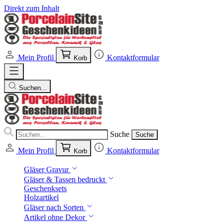
Direkt zum Inhalt
Mein Profil
Kontaktformular
Korb
Suchen...
Suche
Suche
Mein Profil
Kontaktformular
Korb
Gläser Gravur
Gläser & Tassen bedruckt
Geschenksets
Holzartikel
Gläser nach Sorten
Artikel ohne Dekor