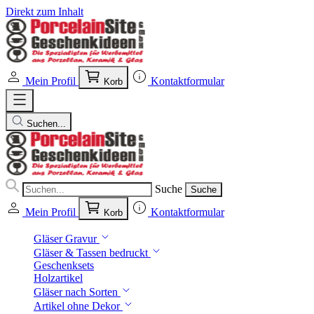
Direkt zum Inhalt
Mein Profil
Kontaktformular
Korb
Suchen...
Suche
Suche
Mein Profil
Kontaktformular
Korb
Gläser Gravur
Gläser & Tassen bedruckt
Geschenksets
Holzartikel
Gläser nach Sorten
Artikel ohne Dekor