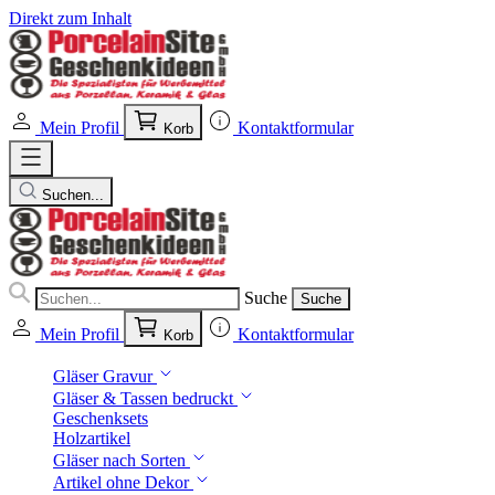
Direkt zum Inhalt
Mein Profil
Kontaktformular
Korb
Suchen...
Suche
Suche
Mein Profil
Kontaktformular
Korb
Gläser Gravur
Gläser & Tassen bedruckt
Geschenksets
Holzartikel
Gläser nach Sorten
Artikel ohne Dekor