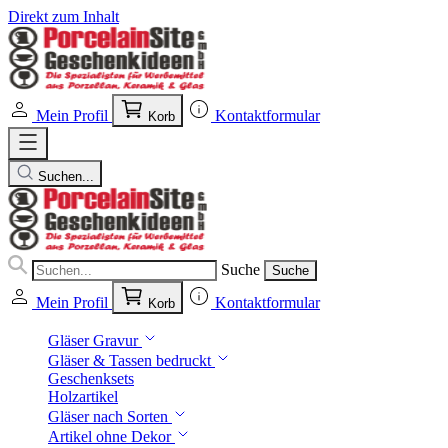
Direkt zum Inhalt
Mein Profil
Kontaktformular
Korb
Suchen...
Suche
Suche
Mein Profil
Kontaktformular
Korb
Gläser Gravur
Gläser & Tassen bedruckt
Geschenksets
Holzartikel
Gläser nach Sorten
Artikel ohne Dekor