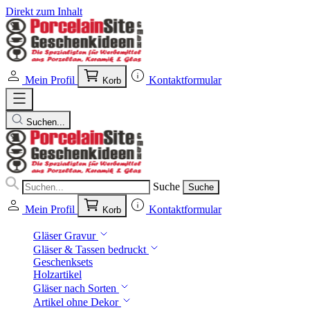
Direkt zum Inhalt
Mein Profil
Kontaktformular
Korb
Suchen...
Suche
Suche
Mein Profil
Kontaktformular
Korb
Gläser Gravur
Gläser & Tassen bedruckt
Geschenksets
Holzartikel
Gläser nach Sorten
Artikel ohne Dekor