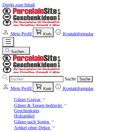
Direkt zum Inhalt
Mein Profil
Kontaktformular
Korb
Suchen...
Suche
Suche
Mein Profil
Kontaktformular
Korb
Gläser Gravur
Gläser & Tassen bedruckt
Geschenksets
Holzartikel
Gläser nach Sorten
Artikel ohne Dekor