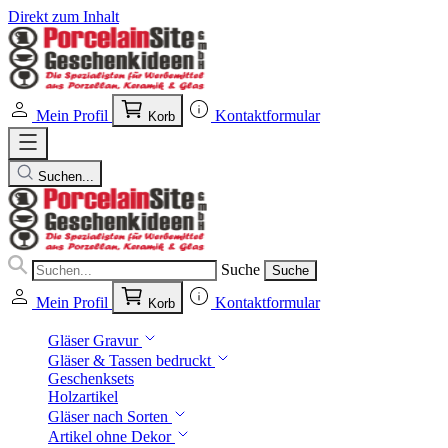
Direkt zum Inhalt
Mein Profil
Kontaktformular
Korb
Suchen...
Suche
Suche
Mein Profil
Kontaktformular
Korb
Gläser Gravur
Gläser & Tassen bedruckt
Geschenksets
Holzartikel
Gläser nach Sorten
Artikel ohne Dekor