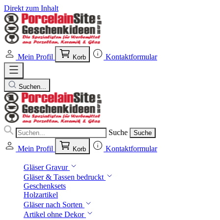
Direkt zum Inhalt
Mein Profil
Kontaktformular
Korb
Suchen...
Suche
Suche
Mein Profil
Kontaktformular
Korb
Gläser Gravur
Gläser & Tassen bedruckt
Geschenksets
Holzartikel
Gläser nach Sorten
Artikel ohne Dekor