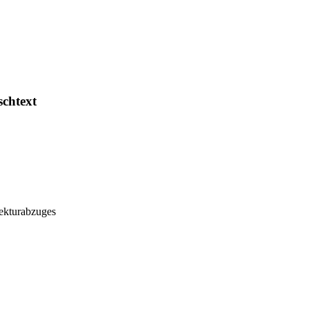
schtext
ekturabzuges