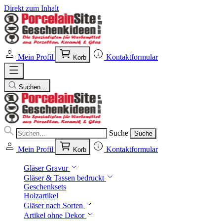
Direkt zum Inhalt
Mein Profil
Kontaktformular
Korb
Suchen...
Suche
Suche
Mein Profil
Kontaktformular
Korb
Gläser Gravur
Gläser & Tassen bedruckt
Geschenksets
Holzartikel
Gläser nach Sorten
Artikel ohne Dekor