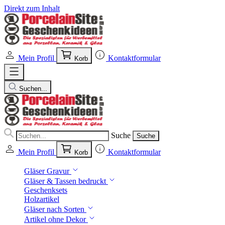
Direkt zum Inhalt
Mein Profil
Kontaktformular
Korb
Suchen...
Suche
Suche
Mein Profil
Kontaktformular
Korb
Gläser Gravur
Gläser & Tassen bedruckt
Geschenksets
Holzartikel
Gläser nach Sorten
Artikel ohne Dekor