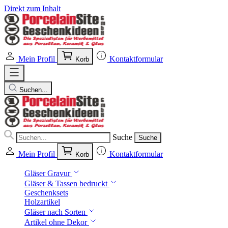
Direkt zum Inhalt
Mein Profil
Kontaktformular
Korb
Suchen...
Suche
Suche
Mein Profil
Kontaktformular
Korb
Gläser Gravur
Gläser & Tassen bedruckt
Geschenksets
Holzartikel
Gläser nach Sorten
Artikel ohne Dekor