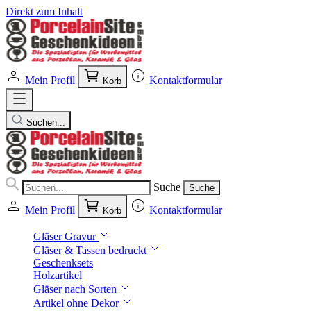
Direkt zum Inhalt
Mein Profil
Kontaktformular
Korb
Suchen...
Suche
Suche
Mein Profil
Kontaktformular
Korb
Gläser Gravur
Gläser & Tassen bedruckt
Geschenksets
Holzartikel
Gläser nach Sorten
Artikel ohne Dekor