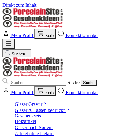
Direkt zum Inhalt
Mein Profil
Kontaktformular
Korb
Suchen...
Suche
Suche
Mein Profil
Kontaktformular
Korb
Gläser Gravur
Gläser & Tassen bedruckt
Geschenksets
Holzartikel
Gläser nach Sorten
Artikel ohne Dekor