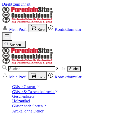
Direkt zum Inhalt
Mein Profil
Kontaktformular
Korb
Suchen...
Suche
Suche
Mein Profil
Kontaktformular
Korb
Gläser Gravur
Gläser & Tassen bedruckt
Geschenksets
Holzartikel
Gläser nach Sorten
Artikel ohne Dekor