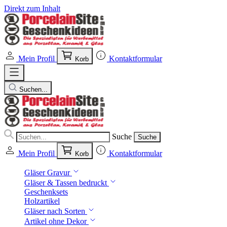
Direkt zum Inhalt
Mein Profil
Kontaktformular
Korb
Suchen...
Suche
Suche
Mein Profil
Kontaktformular
Korb
Gläser Gravur
Gläser & Tassen bedruckt
Geschenksets
Holzartikel
Gläser nach Sorten
Artikel ohne Dekor