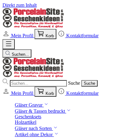
Direkt zum Inhalt
Mein Profil
Kontaktformular
Korb
Suchen...
Suche
Suche
Mein Profil
Kontaktformular
Korb
Gläser Gravur
Gläser & Tassen bedruckt
Geschenksets
Holzartikel
Gläser nach Sorten
Artikel ohne Dekor