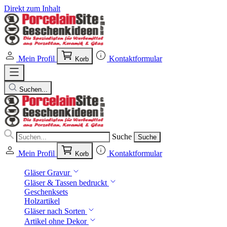
Direkt zum Inhalt
Mein Profil
Kontaktformular
Korb
Suchen...
Suche
Suche
Mein Profil
Kontaktformular
Korb
Gläser Gravur
Gläser & Tassen bedruckt
Geschenksets
Holzartikel
Gläser nach Sorten
Artikel ohne Dekor