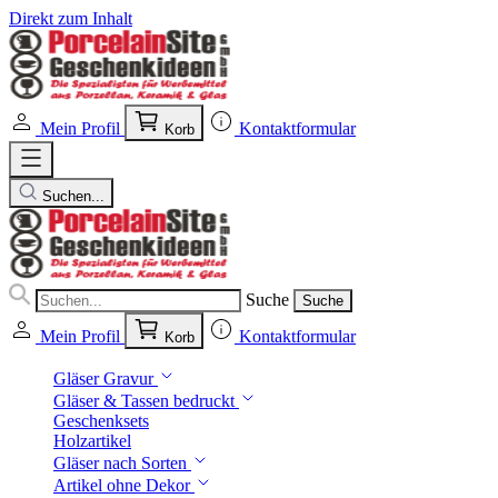
Direkt zum Inhalt
Mein Profil
Kontaktformular
Korb
Suchen...
Suche
Suche
Mein Profil
Kontaktformular
Korb
Gläser Gravur
Gläser & Tassen bedruckt
Geschenksets
Holzartikel
Gläser nach Sorten
Artikel ohne Dekor