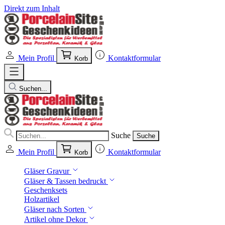
Direkt zum Inhalt
Mein Profil
Kontaktformular
Korb
Suchen...
Suche
Suche
Mein Profil
Kontaktformular
Korb
Gläser Gravur
Gläser & Tassen bedruckt
Geschenksets
Holzartikel
Gläser nach Sorten
Artikel ohne Dekor