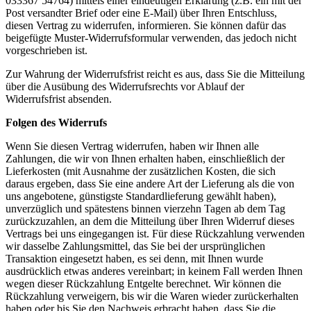
033367 54764) mittels einer eindeutigen Erklärung (z.B. ein mit der
Post versandter Brief oder eine E-Mail) über Ihren Entschluss,
diesen Vertrag zu widerrufen, informieren. Sie können dafür das
beigefügte Muster-Widerrufsformular verwenden, das jedoch nicht
vorgeschrieben ist.
Zur Wahrung der Widerrufsfrist reicht es aus, dass Sie die Mitteilung
über die Ausübung des Widerrufsrechts vor Ablauf der
Widerrufsfrist absenden.
Folgen des Widerrufs
Wenn Sie diesen Vertrag widerrufen, haben wir Ihnen alle
Zahlungen, die wir von Ihnen erhalten haben, einschließlich der
Lieferkosten (mit Ausnahme der zusätzlichen Kosten, die sich
daraus ergeben, dass Sie eine andere Art der Lieferung als die von
uns angebotene, günstigste Standardlieferung gewählt haben),
unverzüglich und spätestens binnen vierzehn Tagen ab dem Tag
zurückzuzahlen, an dem die Mitteilung über Ihren Widerruf dieses
Vertrags bei uns eingegangen ist. Für diese Rückzahlung verwenden
wir dasselbe Zahlungsmittel, das Sie bei der ursprünglichen
Transaktion eingesetzt haben, es sei denn, mit Ihnen wurde
ausdrücklich etwas anderes vereinbart; in keinem Fall werden Ihnen
wegen dieser Rückzahlung Entgelte berechnet. Wir können die
Rückzahlung verweigern, bis wir die Waren wieder zurückerhalten
haben oder bis Sie den Nachweis erbracht haben, dass Sie die