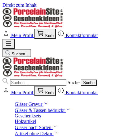
Direkt zum Inhalt
Mein Profil
Kontaktformular
Korb
Suchen...
Suche
Suche
Mein Profil
Kontaktformular
Korb
Gläser Gravur
Gläser & Tassen bedruckt
Geschenksets
Holzartikel
Gläser nach Sorten
Artikel ohne Dekor