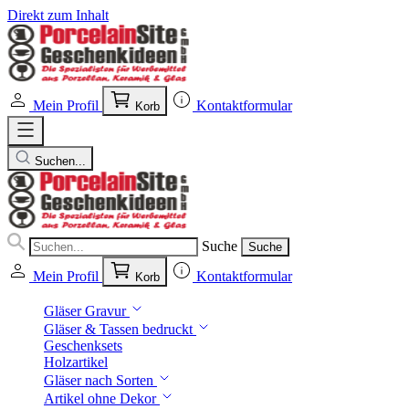
Direkt zum Inhalt
Mein Profil
Kontaktformular
Korb
Suchen...
Suche
Suche
Mein Profil
Kontaktformular
Korb
Gläser Gravur
Gläser & Tassen bedruckt
Geschenksets
Holzartikel
Gläser nach Sorten
Artikel ohne Dekor