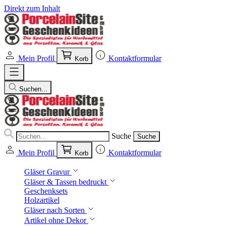
Direkt zum Inhalt
Mein Profil
Kontaktformular
Korb
Suchen...
Suche
Suche
Mein Profil
Kontaktformular
Korb
Gläser Gravur
Gläser & Tassen bedruckt
Geschenksets
Holzartikel
Gläser nach Sorten
Artikel ohne Dekor