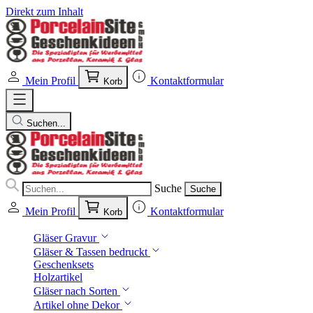
Direkt zum Inhalt
Mein Profil
Kontaktformular
Korb
Suchen...
Suche
Suche
Mein Profil
Kontaktformular
Korb
Gläser Gravur
Gläser & Tassen bedruckt
Geschenksets
Holzartikel
Gläser nach Sorten
Artikel ohne Dekor