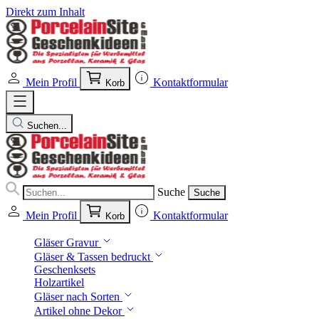
Direkt zum Inhalt
Mein Profil
Kontaktformular
Korb
Suchen...
Suche
Suche
Mein Profil
Kontaktformular
Korb
Gläser Gravur
Gläser & Tassen bedruckt
Geschenksets
Holzartikel
Gläser nach Sorten
Artikel ohne Dekor