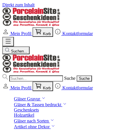
Direkt zum Inhalt
Mein Profil
Kontaktformular
Korb
Suchen...
Suche
Suche
Mein Profil
Kontaktformular
Korb
Gläser Gravur
Gläser & Tassen bedruckt
Geschenksets
Holzartikel
Gläser nach Sorten
Artikel ohne Dekor