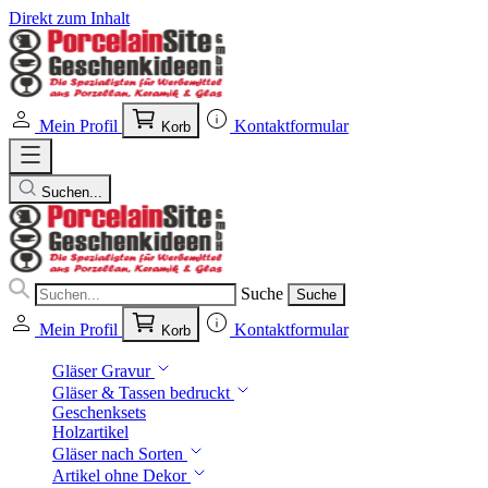
Direkt zum Inhalt
Mein Profil
Kontaktformular
Korb
Suchen...
Suche
Suche
Mein Profil
Kontaktformular
Korb
Gläser Gravur
Gläser & Tassen bedruckt
Geschenksets
Holzartikel
Gläser nach Sorten
Artikel ohne Dekor