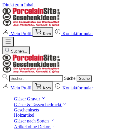
Direkt zum Inhalt
Mein Profil
Kontaktformular
Korb
Suchen...
Suche
Suche
Mein Profil
Kontaktformular
Korb
Gläser Gravur
Gläser & Tassen bedruckt
Geschenksets
Holzartikel
Gläser nach Sorten
Artikel ohne Dekor