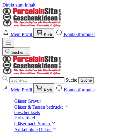
Direkt zum Inhalt
Mein Profil
Kontaktformular
Korb
Suchen...
Suche
Suche
Mein Profil
Kontaktformular
Korb
Gläser Gravur
Gläser & Tassen bedruckt
Geschenksets
Holzartikel
Gläser nach Sorten
Artikel ohne Dekor