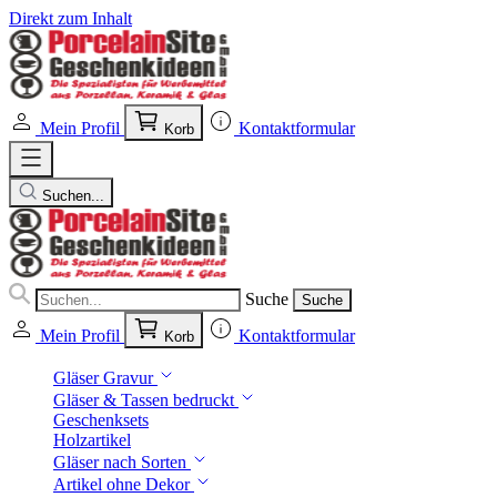
Direkt zum Inhalt
Mein Profil
Kontaktformular
Korb
Suchen...
Suche
Suche
Mein Profil
Kontaktformular
Korb
Gläser Gravur
Gläser & Tassen bedruckt
Geschenksets
Holzartikel
Gläser nach Sorten
Artikel ohne Dekor