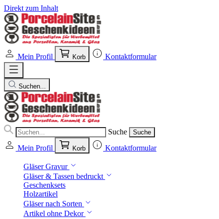
Direkt zum Inhalt
Mein Profil
Kontaktformular
Korb
Suchen...
Suche
Suche
Mein Profil
Kontaktformular
Korb
Gläser Gravur
Gläser & Tassen bedruckt
Geschenksets
Holzartikel
Gläser nach Sorten
Artikel ohne Dekor