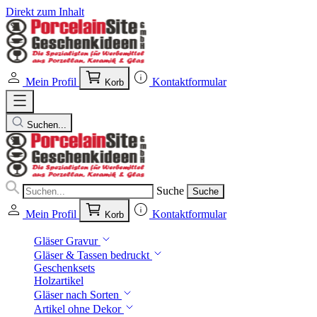
Direkt zum Inhalt
Mein Profil
Kontaktformular
Korb
Suchen...
Suche
Suche
Mein Profil
Kontaktformular
Korb
Gläser Gravur
Gläser & Tassen bedruckt
Geschenksets
Holzartikel
Gläser nach Sorten
Artikel ohne Dekor