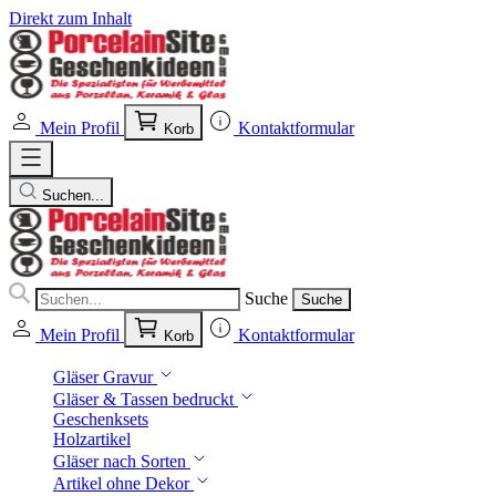
Direkt zum Inhalt
Mein Profil
Kontaktformular
Korb
Suchen...
Suche
Suche
Mein Profil
Kontaktformular
Korb
Gläser Gravur
Gläser & Tassen bedruckt
Geschenksets
Holzartikel
Gläser nach Sorten
Artikel ohne Dekor