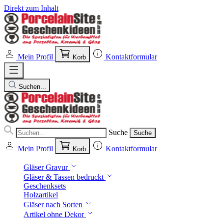
Direkt zum Inhalt
Mein Profil
Kontaktformular
Korb
Suchen...
Suche
Suche
Mein Profil
Kontaktformular
Korb
Gläser Gravur
Gläser & Tassen bedruckt
Geschenksets
Holzartikel
Gläser nach Sorten
Artikel ohne Dekor