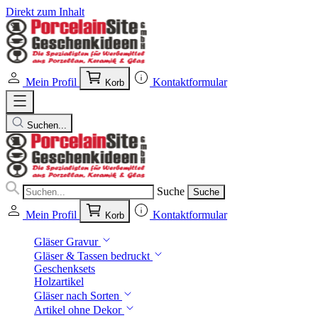
Direkt zum Inhalt
Mein Profil
Kontaktformular
Korb
Suchen...
Suche
Suche
Mein Profil
Kontaktformular
Korb
Gläser Gravur
Gläser & Tassen bedruckt
Geschenksets
Holzartikel
Gläser nach Sorten
Artikel ohne Dekor