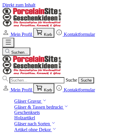
Direkt zum Inhalt
Mein Profil
Kontaktformular
Korb
Suchen...
Suche
Suche
Mein Profil
Kontaktformular
Korb
Gläser Gravur
Gläser & Tassen bedruckt
Geschenksets
Holzartikel
Gläser nach Sorten
Artikel ohne Dekor