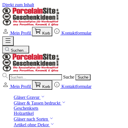
Direkt zum Inhalt
Mein Profil
Kontaktformular
Korb
Suchen...
Suche
Suche
Mein Profil
Kontaktformular
Korb
Gläser Gravur
Gläser & Tassen bedruckt
Geschenksets
Holzartikel
Gläser nach Sorten
Artikel ohne Dekor