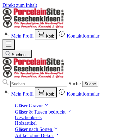
Direkt zum Inhalt
Mein Profil
Kontaktformular
Korb
Suchen...
Suche
Suche
Mein Profil
Kontaktformular
Korb
Gläser Gravur
Gläser & Tassen bedruckt
Geschenksets
Holzartikel
Gläser nach Sorten
Artikel ohne Dekor