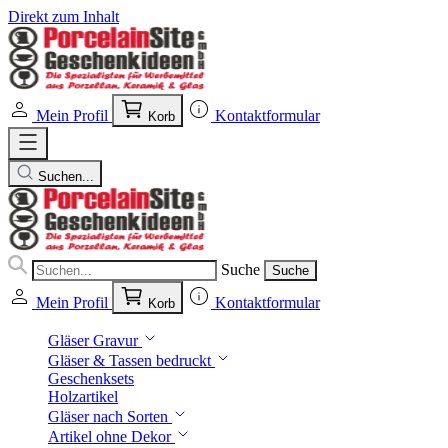
Direkt zum Inhalt
Mein Profil
Kontaktformular
Korb
Suchen...
Suche
Suche
Mein Profil
Kontaktformular
Korb
Gläser Gravur
Gläser & Tassen bedruckt
Geschenksets
Holzartikel
Gläser nach Sorten
Artikel ohne Dekor