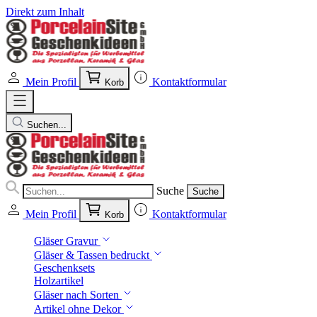
Direkt zum Inhalt
Mein Profil
Kontaktformular
Korb
Suchen...
Suche
Suche
Mein Profil
Kontaktformular
Korb
Gläser Gravur
Gläser & Tassen bedruckt
Geschenksets
Holzartikel
Gläser nach Sorten
Artikel ohne Dekor