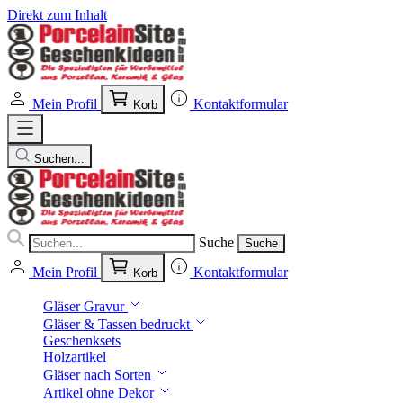
Direkt zum Inhalt
Mein Profil
Kontaktformular
Korb
Suchen...
Suche
Suche
Mein Profil
Kontaktformular
Korb
Gläser Gravur
Gläser & Tassen bedruckt
Geschenksets
Holzartikel
Gläser nach Sorten
Artikel ohne Dekor