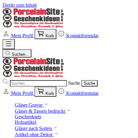
Direkt zum Inhalt
Mein Profil
Kontaktformular
Korb
Suchen...
Suche
Suche
Mein Profil
Kontaktformular
Korb
Gläser Gravur
Gläser & Tassen bedruckt
Geschenksets
Holzartikel
Gläser nach Sorten
Artikel ohne Dekor