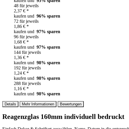
kaufen und
95
% sparen
48 für jeweils
2,37 € *
kaufen und
96
% sparen
72 für jeweils
1,86 € *
kaufen und
97
% sparen
96 für jeweils
1,68 € *
kaufen und
97
% sparen
144 für jeweils
1,36 € *
kaufen und
98
% sparen
192 für jeweils
1,24 € *
kaufen und
98
% sparen
288 für jeweils
1,16 € *
kaufen und
98
% sparen
Details
Mehr Informationen
Bewertungen
Reagenzglas 160mm individuell bedruckt
Einfach Dekor & Schriftart auswählen, Name, Datum in die entspreche