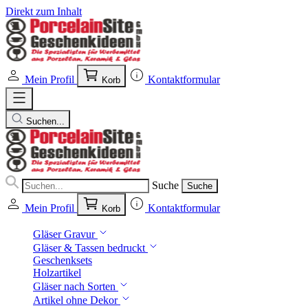
Direkt zum Inhalt
Mein Profil
Kontaktformular
Korb
Suchen...
Suche
Suche
Mein Profil
Kontaktformular
Korb
Gläser Gravur
Gläser & Tassen bedruckt
Geschenksets
Holzartikel
Gläser nach Sorten
Artikel ohne Dekor