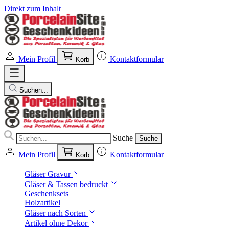
Direkt zum Inhalt
Mein Profil
Kontaktformular
Korb
Suchen...
Suche
Suche
Mein Profil
Kontaktformular
Korb
Gläser Gravur
Gläser & Tassen bedruckt
Geschenksets
Holzartikel
Gläser nach Sorten
Artikel ohne Dekor