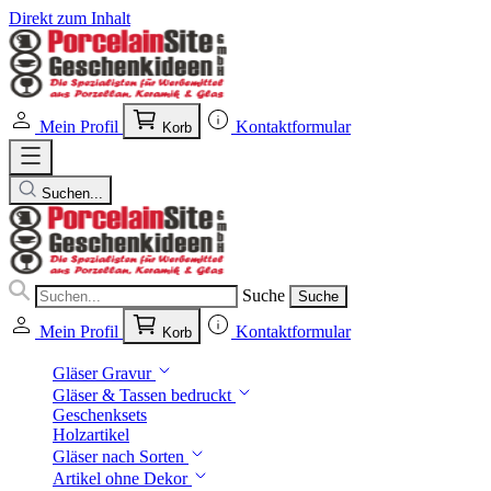
Direkt zum Inhalt
Mein Profil
Kontaktformular
Korb
Suchen...
Suche
Suche
Mein Profil
Kontaktformular
Korb
Gläser Gravur
Gläser & Tassen bedruckt
Geschenksets
Holzartikel
Gläser nach Sorten
Artikel ohne Dekor